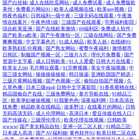
国产白丝袜
|
成人在线吃瓜网站
|
成人免费试看
|
成人免费版欧
美州
|
免费看片网站91
|
欧美人成视频在线
|
欧美gay视频
|
日
韩夜色福利
|
日韩福利一级午夜
|
三级无码在线观看
|
午夜激
情在线看片
|
午夜色情1级
|
三级国产在线观看
|
宅男福利影院
|
综合欧美亚洲
|
国产在线欧美激情
|
69福利区
|
免费成人软件
|
国产欧美va欧美
|
国产午夜微拍一区
|
三级在线网站
|
国产免费
爽爽视频
|
中文字幕色片
|
91成人精品
|
欧美人妖
|
在线碰91
|
欧美熟妇乱伦视频
|
国产熟女网站
|
蜜臀午夜福利
|
激情都市
日韩区
|
制服国产视频一区
|
三级片A片
|
理伦片免费看
|
国产
资源中文字幕
|
成人日韩欧美
|
91人人爱爱
|
日韩大片在线看
|
欧美女人bb
|
毛片网址观看
|
91完整视频
|
美女午夜福视频
|
中
国三级女网站
|
操操操操操操
|
韩日操逼
|
亚洲欧国国产精选
|
三级片黄网站视频
|
国产色视频一区
|
偷拍自拍国产视频
|
久
久草色播
|
日本三级mp4
|
日韩中文字幕影院
|
91香蕉蜜桃在线
|
精品国偷自产在线
|
三级免费网址
|
黄片导航在线
|
91精品三
区
|
欧美孕妇被操视频
|
91我要色色
|
深夜福利网
|
日本高清在
线免费
|
精品欧美在线精品
|
波多野洁
|
在线看片的网站
|
日韩
无码高清无码
|
成人伦理网站
|
高清日本
|
爱豆传媒在线入口
|
国产传媒在
|
三级理伦理片
|
欧美伦理在线视频
|
日韩欧美
wwww
|
国产美女精品自拍
|
亚洲一区二区人妖
|
91精品三区
|
日本成人高清
|
国产AV福利姬
|
黄色软件91
|
欧美日韩二区在线