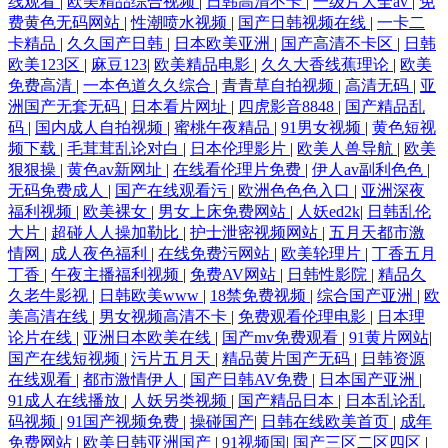
线观看
|
欧美精品综合视频
|
日韩高清不卡
|
一级片大全av
|
免
费黄色无码网站
|
性潮喷水视频
|
国产日韩视频在线
|
一卡二
干天天干 激情国产一区 国产视频96页 福利社大香蕉 丁香在线一区二区三
卡精品
|
久久国产日韩
|
日本欧美亚洲
|
国产高清不卡区
|
日韩
欧美123区
|
麻豆123
|
欧美精品电影
|
久久大香线蕉理论
|
欧美
区 吃瓜AV在线 超碰自拍97 av高潮亚洲 91在观 97人人操人人妻 91伊人久
免费高清
|
一本色道久久综合
|
青青草自拍视频
|
高清无码
|
亚
洲国产无套无码
|
日本看片网址
|
四虎影音8848
|
国产精品乱
码
|
国内成人自拍视频
|
蜜桃午夜精品
|
91男女视频
|
黄色短视
热精品 91亚洲精品久久 91匿名大神人妻在线 91麻豆高清视频 91夫妻交换
频下载
|
毛茸茸乱论对白
|
日本伦理影片
|
欧美人兽导航
|
欧美
狠狠操
|
黄色av新网址
|
在线看伦理片免费
|
伊人av副利色色
|
91高跟白丝在线观看 91超碰人人欧美 日本黄色高清视频网站 91性视频网
无码免费成人
|
国产在线观看污
|
欧洲色色色入口
|
亚洲深夜
福利视频
|
欧美裸女
|
男女上床免费网站
|
人妖ed2k
|
日韩乱伦
大片
|
超碰人人操加勒比
|
护士泄密视频网站
|
五月天都市激
91免费在线视频观看 91色 91麻豆传媒网站大全 91黑丝免费 91久大香蕉 91
情网
|
成人夜色福利
|
在线免费污网站
|
欧美轮理片
|
丁香五月
丁香
|
午夜主播福利视频
|
免费AV网站
|
日韩性影院
|
精品久
传剧在线看 91国产精品乱子伦 91精国产国产乱子伦 91看片看淫黄 91国产
久老牛影视
|
日韩欧美www
|
18禁免费视频
|
综合国产亚洲
|
欧
美高清在线
|
男女视频高清不卡
|
免费观看伦理电影
|
日本理
福利视频导航 91黑料黑丝 91叉啊插 91传媒免费观看视频 91传煤 91草莓视
论片在线
|
亚洲日本欧美在线
|
国产mv免费观看
|
91黄片网站
|
国产在线短视频
|
污片五月天
|
精品黄片国产无码
|
日韩资源
在线观看
|
都市激情伊人
|
国产日韩AV免费
|
日本国产亚洲
|
频 91刺激在线视频 91Pron在线观 91国产福利视频 91人人妻人人操 久久国
91成人在线播放
|
人妖另类视频
|
国产精品日本
|
日本乱论乱
码视频
|
91国产视频免费
|
操碰国产
|
日韩在线欧美首页
|
成年
产ab 91韩剧网最新韩剧在线看 91视频精品导航 www大香蕉狠狠干 日本天
免费网站
|
欧美日韩亚洲国产
|
91视频国
|
国产三区二区四区
|