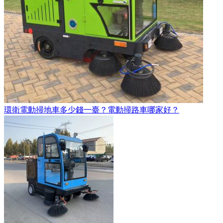
環衛電動掃地車多少錢一臺？電動掃路車哪家好？