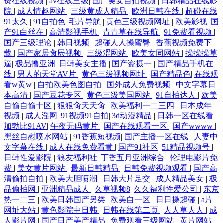
费在线视频
|
av在线三级
|
国产美女自拍视频
|
日韩精品在线影
院
|
成人情趣网站
|
三级黄成人精品
|
欧洲日韩在线
|
超碰在线
91太久
|
91自拍色
|
毛片导航
|
黄色三级视频网址
|
欧美影视
|
国
产91白丝在
|
高清影视手机
|
青青草在线导航
|
91免费看视频
|
国产三级理论
|
韩日视频
|
超碰人人操蜜臀
|
香蕉视频免费下
载
|
国产家居肏屄视频
|
三级涩网站
|
欧美女同网站
|
操操操草
逼
|
极品撸亚洲
|
日韩美女主播
|
国产盗摄一
|
国产精品手机在
线
|
男人的天堂AV片
|
黄色三级视频网址
|
国产精品色
|
在线观
看w黄w
|
自拍欧美色图自拍
|
国外成人免费视频
|
中文字幕日
本高清
|
国产豆花专区
|
黄色三级美国网站
|
91自拍达人
|
欧美
自愉自愉十区
|
狠狠肏天天肏
|
欧美福利一二三四
|
日本成年
视频
|
成人淫网
|
91视频91自拍
|
3d动漫精品
|
日韩一区在线看
|
加勃比91AV
|
午夜无码黄片
|
国产在线观看一区
|
国产wwww
|
黑丝自慰喷水网站
|
91香蕉短视频
|
国产主播一区在线
|
人妻中
文字幕在线
|
成人在线免费看黄
|
国产91社区
|
51精品视频号
|
日韩性爱影院
|
狼友福利社
|
丁香五月亚洲综合
|
伦理电影片免
费
|
美女黄片网站
|
最新日韩精品
|
日韩免费视频观看
|
国产高
清偷拍自拍
|
欧美大胆喷潮
|
日韩大片足交
|
成人精品美女
|
极
品偷拍网
|
亚洲精品成人
|
久草视频8
|
久久福利性爱公司
|
东京
热一二三
|
欧美日韩国产另类
|
欧美自一区
|
日日操超碰
|
a片
网址大站
|
黄色影院中日韩
|
日韩在线第二页
|
人人草人人
|
成
人影片网
|
国产日产美产精品
|
免费观看三级网站
|
黄片网站