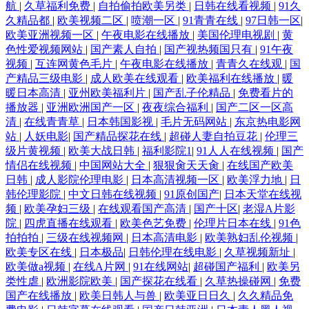
航
|
久草福利免费
|
自拍偷拍欧美另类
|
日韩在线看视频
|
91久
久精品都
|
欧美视频二区
|
喷潮一区
|
91青青在线
|
97日韩一区
|
欧美亚洲视频一区
|
午夜电影在线播放
|
美国伦理电视剧
|
黄
色性爱视频网站
|
国产素人自拍
|
国产视热频国只有
|
91午夜
视频
|
互连网黄色毛片
|
午夜电影在线播放
|
青青久在线观
|
国
产精品三级电影
|
成人欧美在线观看
|
欧美福利在线播放
|
暖
暖日本高清
|
亚州欧美福利片
|
国产乱子伦精品
|
免费看片的
播放器
|
亚洲欧洲国产一区
|
夜夜综合福利
|
国产二区一区高
清
|
在线青青草
|
日本韩国影视
|
毛片无码网站
|
东京热电影网
站
|
人妖电影
|
国产精品探花在线
|
超碰人妻自拍豆花
|
伦理三
级片黄视频
|
欧美大战日韩
|
福利影院1
|
91人人在线视频
|
国产
情侣在线视频
|
中国网站大全
|
狠狠肏天天肏
|
在线国产欧美
日韩
|
成人影院伦理电影
|
日本高清视频一区
|
欧美浮力地
|
日
韩伦理影院
|
中文日韩在线视频
|
91原创国产
|
日本天堂在线视
频
|
欧美孕妇三级
|
在线观看国产高清
|
国产十区
|
老湿A片影
院
|
四虎直播在线观看
|
欧美色艺免费
|
伦理片日本在线
|
91色
拍拍拍
|
三级在线视频网
|
日本高清电影
|
欧美熟妇乱伦视频
|
欧美专区在线
|
日本极品
|
日韩伦理在线电影
|
久草视频新址
|
欧美做a视频
|
在线A片网
|
91在线网站
|
超碰国产福利
|
欧美另
类性虐
|
欧洲影院欧美
|
国产探花在线看
|
久草热操碰网
|
免费
国产在线播放
|
欧美日韩人与兽
|
欧美亚日日久
|
久久精品免