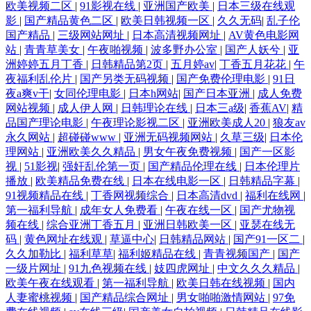
欧美视频二区
|
91影视在线
|
亚洲国产欧美
|
日本三级在线观
影
|
国产精品黄色二区
|
欧美日韩视频一区
|
久久无码
|
乱子伦
国产精品
|
三级网站网址
|
日本高清视频网址
|
AV黄色电影网
站
|
青青草美女
|
午夜啪视频
|
波多野办公室
|
国产人妖兮
|
亚
洲婷婷五月丁香
|
日韩精品第2页
|
五月婷av
|
丁香五月花花
|
午
夜福利乱伦片
|
国产另类无码视频
|
国产免费伦理电影
|
91日
夜a爽v干
|
女同伦理电影
|
日本h网站
|
国产日本亚洲
|
成人免费
网站视频
|
成人伊人网
|
日韩理论在线
|
日本三a级
|
香蕉AV
|
精
品国产理论电影
|
午夜理论影视二区
|
亚洲欧美成人20
|
狼友av
永久网站
|
超碰碰www
|
亚洲无码视频网站
|
久草三级
|
日本伦
理网站
|
亚洲欧美久久精品
|
男女午夜免费视频
|
国产一区影
视
|
51影视
|
强奸乱伦第一页
|
国产精品伦理在线
|
日本伦理片
播放
|
欧美精品免费在线
|
日本在线电影一区
|
日韩精品字幕
|
91视频精品在线
|
丁香网视频综合
|
日本高清dvd
|
福利在线网
|
第一福利导航
|
成年女人免费看
|
午夜在线一区
|
国产尤物视
频在线
|
综合亚洲丁香五月
|
亚洲日韩欧美一区
|
亚瑟在线无
码
|
黄色网址在线观
|
草逼中心
|
日韩精品网站
|
国产91一区二
|
久久加勒比
|
福利草草
|
福利姬精品在线
|
青青视频国产
|
国产
一级片网址
|
91九色视频在线
|
妓四虎网址
|
中文久久久精品
|
欧美午夜在线观看
|
第一福利导航
|
欧美日韩在线视频
|
国内
人妻蜜桃视频
|
国产精品综合网址
|
男女啪啪激情网站
|
97免