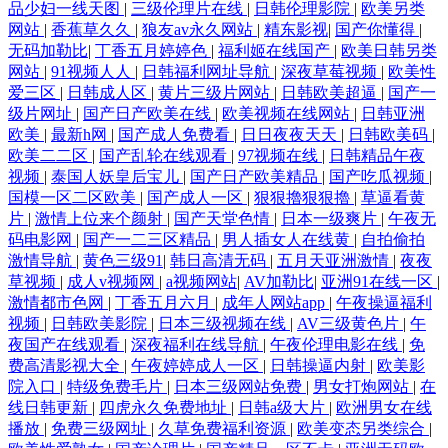
品少妇一线天图
|
三级伦理片在线
|
日韩伦理影院
|
欧美另类
网站
|
香蕉草久久
|
狼友av永久网站
|
精东影视
|
国产你懂得
|
无码加勒比
|
丁香五月婷婷色
|
福利姬在线国产
|
欧美日韩另类
网站
|
91视频人人
|
日韩福利网址导航
|
深夜草莓视频
|
欧美性
爱三区
|
日韩成人区
|
黄片三级片网站
|
日韩欧美超逼
|
国产一
级片网址
|
国产日产欧美在线
|
欧美视频在线网站
|
日韩亚洲
欧美
|
最新h网
|
国产成人免费看
|
日日夜夜天天
|
日韩欧美码
|
欧美二二区
|
国产乱轮在线观看
|
97视频在线
|
日韩精品午夜
视频
|
泰国人妖皇后宝儿
|
国产日产欧美精品
|
国产吃瓜视频
|
国模一区二区欧美
|
国产成人一区
|
狠狠擼狠狠擼
|
草逼看黄
片
|
激情上位来个颜射
|
国产天堂色情
|
日本一级爽片
|
午夜无
码电影网
|
国产一二三区精品
|
男人插女人在线黄
|
自拍偷拍
激情导航
|
黄色三级91
|
韩日高清无码
|
五月天亚洲激情
|
夜夜
草视频
|
成人v视频网
|
a视频网站
|
AV加勒比
|
亚洲91在线一区
|
激情都市色网
|
丁香五月六月
|
成年人网站app
|
午夜操逼福利
视频
|
日韩欧美影院
|
日本三级视频在线
|
AV三级黄色片
|
午
夜国产在线观看
|
深夜福利在线导航
|
午夜伦理电影在线
|
免
费高清影视大全
|
午夜婷婷成人一区
|
日韩操逼内射
|
欧美影
院入口
|
特级免费毛片
|
日本三级网站免费
|
男女打炮网站
|
在
线日韩更新
|
四虎永久免费地址
|
日韩a级大片
|
欧洲男女在线
播放
|
免费三级网址
|
久草免费福利资源
|
欧美变态另类综合
|