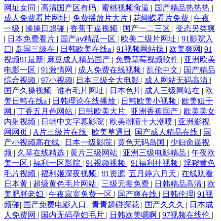
网址女同
|
高清国产区有码
|
蜜桃视频肏逼
|
国产精品热热热
|
成人免费看片网址
|
免费播放片大片
|
花蝴蝶看片免费
|
午夜
一级
|
操操日超碰
|
香蕉干逼视频
|
国产一二三区
|
变态另类爽
|
日本免费看片
|
国产aⅴ精品一区
|
欧美二级片网址
|
91影院入
口
|
岛国三级在
|
日韩欧美在线a
|
91视频网站操
|
欧美爽网
|
91
视频91最新
|
麻豆成人精品国产
|
免费草莓视频软件
|
亚洲欧美
电影一区
|
91激情网
|
成人免费在线视频
|
乱伦中文
|
国产精品
综合视频
|
97小视频
|
日本三级全大电影
|
成人网站无码高清
|
国产久操视频
|
谁有毛片网址
|
日本色片
|
成人三级网站在
|
欧
美日韩在线a
|
日韩理论在线播放
|
日韩欧美小视频
|
欧美妞干
网
|
丁香五月色网站
|
日韩欧美大片
|
亚洲香蕉国产
|
欧美美女
内射视频
|
日韩中文字幕影院
|
欧美潮喷十大潮喷
|
亚洲影视
网网页
|
A片三级片在线
|
欧美草逼日
|
国产成人精品在线
|
国
产小视频高在线
|
日本一级影院
|
黄色无码岛国
|
少妇肏逼视
频
|
久草在线精选
|
黄片三级网站
|
亚洲三级电影精品
|
午夜欧
美一区
|
福利一区影院
|
91视频视频
|
91福利社视频
|
淫秽黄色
毛片视频
|
福利姬深夜视频
|
91资源
|
五月婷六月天
|
在线观看
日本黄
|
超级黄色毛片网站
|
三级无毒免费
|
日韩精品高清
|
欧
美肥胖老妇
|
午夜寂寞免费一区
|
国产爽在线
|
日韩伦理
|
91视
频碰
|
国产免费电影入口
|
青青超碰探花
|
国产久久久
|
日本成
人免费网
|
国内无码孕妇毛片
|
日韩欧美嗯啊
|
97视频在线伦
|