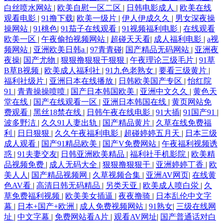
白丝喷水网站
|
欧美自慰一区二区
|
日韩电影成人
|
欧美在线
观看电影
|
91撸下载
|
欧美一级片
|
伊人伊成久久
|
男女深夜操
堂网 91热导航网址 91亚洲情侣偷拍久久 加比勒av 亚洲天堂手机网 亚洲成
操网站
|
91桃色
|
91茄子在线观看
|
91视频福利电影
|
在线观看
欧美一区
|
午夜偷拍视频网站
|
超碰天天看
|
成人福利电影
|
a视
人小说网站 一本本日无码 亚洲日韩成人网在线 午夜日在 天美mv入口 三
频网站
|
亚洲欧美日韩a
|
97青青碰
|
国产精品无码网站
|
亚洲夜
夜操
|
国产尤物
|
狠狠撸狠狠干狠狠
|
午夜理论三级毛片
|
91草
级网址直接免费 天天影院日韩 深爱激情福利观影院 婷婷色五月份 色婷婷
B草B视频
|
欧美成人福利社
|
91九色老熟女
|
要看三级黄片
|
福利社级片
|
亚洲日本在线播放
|
日韩欧美国产专区
|
怡红院
91
|
青青操操喷喷
|
国产日本韩国欧美
|
亚洲中文久久
|
黄色天
亚洲婷婷 色色az 日韩亚洲精品在线 日韩无码123 日韩wwww 欧美性视频
堂在线
|
国产在线观看一区
|
亚洲日本韩国在线
|
黄页网站免
费观看
|
黑丝18禁在线
|
日韩午夜在线电影
|
91大插
|
91国产91
|
123 人妖干直男 日韩日韩日韩日韩日 日韩精品黄色网址 人妻先锋资源 日
波多野洁
|
久久91人妻出轨
|
国产精品黄片
|
久草在线免费福
利
|
日日狠狠
|
久久午夜福利电影
|
超碰婷婷五月天
|
日本三级
操夜撸 人人射成人av 人妖射精江编 欧美色图在线视频91 日本爱爱影院 亚
成人观看
|
国产91精品欧美
|
国产V免费网站
|
午夜福利视频诱
惑
|
91夫妻交友
|
日韩亚洲欧美精品
|
福利社手机影院
|
欧美精
品视频免费
|
成人无码大全
|
狠狠撸狠狠干
|
亚洲婷婷丁香
|
欧
洲欧美成人AAA 肏欧美多区 欧美久久黄 欧美性爱久久 日韩AV无码免费
美人人
|
国产精品视频网
|
久草视频合集
|
亚洲AV网页
|
在线黄
色AV看
|
高清日韩无码精品
|
另类天亚
|
欧美成人喷白泶
|
久
网站 日韩情色福利导航 日本黑人2人的天堂 日韩精品在线导航 91豆花社
草免费福利视频
|
欧美美女插逼
|
夜夜撸骑
|
日本乱伦中文字
幕
|
日本+国产+欧洲
|
成人免费视频网站
|
91熟女
|
三级在线网
址
|
中文字幕
|
免费网站看A片
|
观看AV网址
|
国产普通话对白
区视频 91日比 日韩视频123 91n小视频 91黑料探花在线 91精选 91黄色视