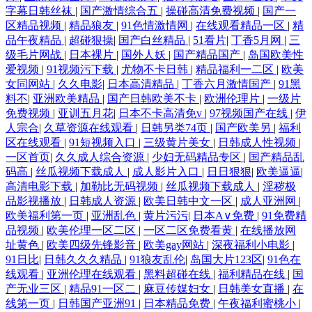
字幕日韩丝袜
|
国产激情综合五
|
操碰高清免费视频
|
国产一
区精品视频
|
精品狼友
|
91色情激情网
|
在线观看精品一区
|
精
品午夜精品
|
超碰狠操
|
国产白丝精品
|
51看片
|
丁香5月网
|
三
级毛片网战
|
日本裸片
|
国外人妖
|
国产精品国产
|
岛国欧美性
爱视频
|
91视频污下载
|
尤物不卡日韩
|
精品福利一二区
|
欧美
女同网站
|
久久电影
|
日本高清精品
|
丁香六月激情国产
|
91黑
料不
|
亚洲欧美精品
|
国产日韩欧美不卡
|
欧洲伦理片
|
一级片
免费视频
|
亚训五月花
|
日本不卡高清免v
|
97视频国产在线
|
伊
人宗合
|
久草资源在线观看
|
日韩另类74页
|
国产欧美另
|
福利
区在线观看
|
91短视频入口
|
三级黄片美女
|
日韩成人性视频
|
一区首页
|
久久成人综合资源
|
少妇无码精品专区
|
国产精品乱
码高
|
丝瓜视频下载成人
|
成人影片入口
|
日日狠狠
|
欧美逼逼
|
高清电影下载
|
加勒比无码视频
|
丝瓜视频下载成人
|
淫秽极
品影视播放
|
日韩成人资源
|
欧美日韩中文一区
|
成人亚洲网
|
欧美福利第一页
|
亚洲乱色
|
黄片污污
|
日本A∨免费
|
91免费精
品视频
|
欧美伦理一区二区
|
一区二区免费看黄
|
在线播放网
址黄色
|
欧美四级先锋影音
|
欧美gay网站
|
深夜福利小电影
|
91日比
|
日韩久久久精品
|
91狼友乱伦
|
岛国大片123区
|
91色在
线观看
|
亚洲伦理在线观看
|
黑料超碰在线
|
福利精品在线
|
国
产无业三区
|
精品91一区二
|
麻豆传媒妇女
|
日韩美女直播
|
在
线第一页
|
日韩国产亚洲91
|
日本精品免费
|
午夜福利蜜桃小
|