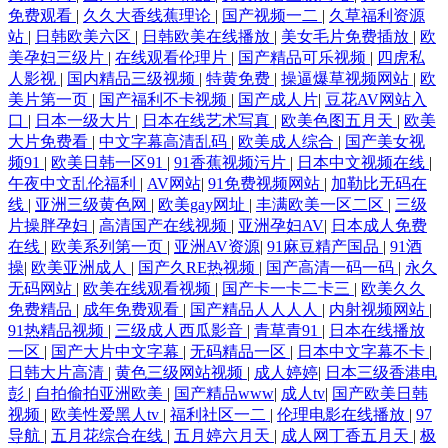
免费观看
|
久久大香线蕉理论
|
国产视频一二
|
久草福利资源
站
|
日韩欧美六区
|
日韩欧美在线播放
|
美女毛片免费插放
|
欧
美孕妇三级片
|
在线观看伦理片
|
国产精品可乐视频
|
四虎私
人影视
|
国内精品三级视频
|
特黄免费
|
操逼爆草视频网站
|
欧
美片第一页
|
国产福利不卡视频
|
国产成人片
|
豆花AV网站入
口
|
日本一级大片
|
日本在线艺术写真
|
欧美色图五月天
|
欧美
大片免费看
|
中文字幕高清乱码
|
欧美成人综合
|
国产美女视
频91
|
欧美日韩一区91
|
91香蕉视频污片
|
日本中文视频在线
|
午夜中文乱伦福利
|
AV网站
|
91免费视频网站
|
加勒比无码在
线
|
亚洲三级黄色网
|
欧美gay网址
|
丰满欧美一区二区
|
三级
片操胖孕妇
|
高清国产在线视频
|
亚洲孕妇AV
|
日本成人免费
在线
|
欧美系列第一页
|
亚洲AV资源
|
91麻豆精产国品
|
91酒
操
|
欧美亚洲成人
|
国产久RE热视频
|
国产高清一码一码
|
永久
无码网站
|
欧美在线观看视频
|
国产卡一卡二卡三
|
欧美久久
免费精品
|
成年免费观看
|
国产精品人人人人
|
内射视频网站
|
91热精品视频
|
三级成人西瓜影音
|
青草青91
|
日本在线播放
一区
|
国产大片中文字幕
|
无码精品一区
|
日本中文字幕不卡
|
日韩大片高清
|
黄色三级网站视频
|
成人婷婷
|
日本三级香港电
彭
|
自拍偷拍亚洲欧美
|
国产精品www
|
成人tv
|
国产欧美日韩
视频
|
欧美性爱黑人tv
|
福利社区一二
|
伦理电影在线播放
|
97
导航
|
五月花综合在线
|
五月婷六月天
|
成人网丁香五月天
|
极