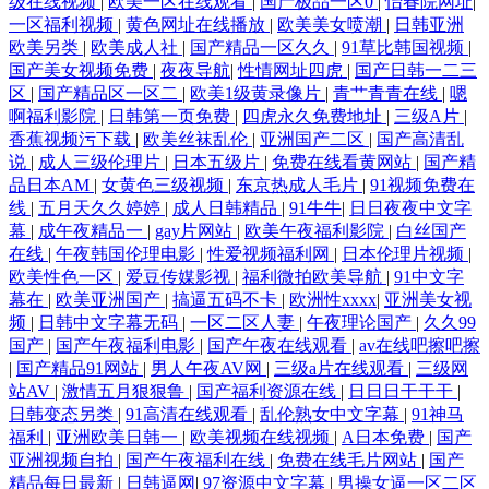
级在线视频
|
欧美一区在线观看
|
国产极品一区0
|
怡春院网址
|
一区福利视频
|
黄色网址在线播放
|
欧美美女喷潮
|
日韩亚洲
欧美另类
|
欧美成人社
|
国产精品一区久久
|
91草比韩国视频
|
级中文av 午夜福利合集一区观看 91N福利网 av不卡在线观看 国产午夜经
国产美女视频免费
|
夜夜导航
|
性情网址四虎
|
国产日韩一二三
区
|
国产精品区一区二
|
欧美1级黄录像片
|
青艹青青在线
|
嗯
典91福利 久久福利影业 色香蕉欧美导航 亚洲色图婆 91超碰在线青青草 91
啊福利影院
|
日韩第一页免费
|
四虎永久免费地址
|
三级A片
|
香蕉视频污下载
|
欧美丝袜乱伦
|
亚洲国产二区
|
国产高清乱
熟妇露脸 www黑丝com 国产精品国偷在线观看 久久b超黄在现看
说
|
成人三级伦理片
|
日本五级片
|
免费在线看黄网站
|
国产精
品日本AM
|
女黄色三级视频
|
东京热成人毛片
|
91视频免费在
线
|
五月天久久婷婷
|
成人日韩精品
|
91牛牛
|
日日夜夜中文字
幕
|
成午夜精品一
|
gay片网站
|
欧美午夜福利影院
|
白丝国产
在线
|
午夜韩国伦理电影
|
性爱视频福利网
|
日本伦理片视频
|
欧美性色一区
|
爱豆传媒影视
|
福利微拍欧美导航
|
91中文字
幕在
|
欧美亚洲国产
|
搞逼五码不卡
|
欧洲性xxxx
|
亚洲美女视
频
|
日韩中文字幕无码
|
一区二区人妻
|
午夜理论国产
|
久久99
国产
|
国产午夜福利电影
|
国产午夜在线观看
|
av在线吧擦吧擦
|
国产精品91网站
|
男人午夜AV网
|
三级a片在线观看
|
三级网
站AV
|
激情五月狠狠鲁
|
国产福利资源在线
|
日日日干干干
|
日韩变态另类
|
91高清在线观看
|
乱伦熟女中文字幕
|
91神马
福利
|
亚洲欧美日韩一
|
欧美视频在线视频
|
A日本免费
|
国产
亚洲视频自拍
|
国产午夜福利在线
|
免费在线毛片网站
|
国产
精品每日最新
|
日韩逼网
|
97资源中文字幕
|
男操女逼一区二区