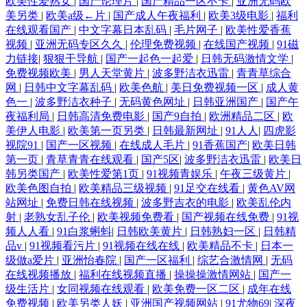
欧美性爱熟女
|
国产论理片
|
国产精品一区不卡
|
亚洲无码欧
美另类
|
欧美a级←片
|
国产成人午夜福利
|
欧美3级电影
|
福利
在线观看国产
|
中文字幕日本乱码
|
毛片网子
|
欧美性爱香蕉
视频
|
亚洲无码专区久久
|
伦理免费视频
|
在线国产视频
|
91磁
力链接
|
狠狠干导航
|
国产一起色一起爱
|
日韩无码激情文学
|
免费视频欧美
|
男人天堂黄片
|
波多野洁衣迅雷
|
青青草综合
网
|
日韩中文字幕乱码
|
欧美色航
|
美日免费视频一区
|
成人黄
色一
|
波多野洁衣种子
|
无码黄色网址
|
日韩亚洲国产
|
国产午
夜福利局
|
日韩高清免费电影
|
国产9自拍
|
欧洲精品二区
|
欧
美伊人电影
|
欧美第一页另类
|
日韩最新网址
|
91人人
|
四虎影
视院91
|
国产一区视频
|
在线成人毛片
|
91香蕉国产
|
欧美日韩
第一页
|
青草青青在线观看
|
国产5区
|
波多野洁衣迅雷
|
欧美日
韩另类国产
|
欧美性爱第1页
|
91视频青娱乐
|
午夜三级黄片
|
欧美色图自拍
|
欧美精品三级视频
|
91足交在线看
|
黄色AV网
站网址
|
免费日韩在线视频
|
波多野吉衣的电影
|
欧美乱伦内
射
|
老熟女乱子伦
|
欧美视频免费看
|
国产视频在线免费
|
91视
频人人看
|
91白浆蝌蚪
|
日韩欧美黄片
|
日韩熟妇一区
|
日韩精
品v
|
91视频看污片
|
91视频在线在线
|
欧美精品不卡
|
日本一
级做a爱片
|
亚洲怡春院
|
国产一区福利
|
综艺合激情网
|
无码
在线视频播放
|
福利在线视频直播
|
操操操激情网站
|
国产一
级生活片
|
女同视频在线观看
|
欧美免费一区二区
|
成年在线
免费视频
|
欧美另类人妖
|
亚洲国产视频网站
|
91尤物69
|
深夜