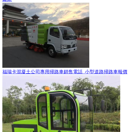
福瑞卡混凝土公司專用掃路車銷售電話_小型道路掃路車報價