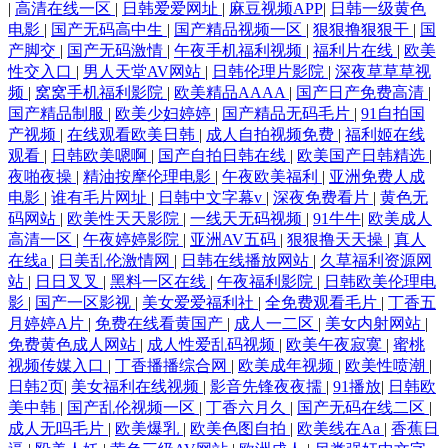
|
高清在线一区
|
日韩爱爱网址
|
麻豆视频APP
|
日韩一级黄色
电影
|
国产无码高中生
|
国产精品视频一区
|
狠狠撸狠狠干
|
国
频网址 91呆哥人妻系列 91操吧 91人妻字幕 91瑟瑟国产黑料 91网站传媒Tv
产脚交
|
国产无码激情
|
午夜手机福利视频
|
福利片在线
|
欧美
性交入口
|
男人天堂AV网站
|
日韩伦理片影院
|
深夜草草草视
91探花导航 91资源人妻超碰 爱豆视频在线观看免费 成人播放在线 国产理
频
|
窝窝手机福利影院
|
欧美精品AAAA
|
国产日产免费高清
|
国产精品制服
|
欧美少妇婷婷
|
国产精品无码毛片
|
91自拍国
产视频
|
在线观看欧美日韩
|
成人自拍视频免费
|
福利姬在线
伦 国产自产12A区 精品久草 久久0区 久久婷婷精品 男女互草 美女被我操
观看
|
日韩欧美嗯啊
|
国产自拍日韩在线
|
欧美国产日韩精选
|
夜啪夜操
|
精油按摩伦理电影
|
午夜欧美福利
|
亚洲免费人成
日韩福利资源 久久微拍福利老司机 毛片水多多 变态另类萝莉日韩电影
电影
|
谁有毛片网址
|
日韩中文字幕v
|
深夜免费看片
|
黄色无
码网站
|
欧美性天天影院
|
一线天无码视频
|
91牛牛
|
欧美成人
91po视频w 导航福利日韩欧美 国产欧美日本懂色云播 人妻在线官网 91亚
高清一区
|
午夜婷婷影院
|
亚洲AV五码
|
狠狠撸天天操
|
真人
在线a
|
日美乱伦激情网
|
日韩在线播放网站
|
久草福利资源网
站
|
日日叉叉
|
黑料一区在线
|
午夜福利影院
|
日韩欧美伦理电
洲人 日韩欧美性爱99 天美无码影院 色综合日韩 探花精品9区 在线成人AV
影
|
国产一区影视
|
美女爱爱福利社
|
全免费观看毛片
|
丁香五
月婷婷A片
|
免费在线看黄国产
|
成人一二区
|
美女内射网站
|
91次元网 91黄色传媒 91国产乱子伦 91高跟丝袜啪啪 91大神视频网站网址
免费黄色成人网站
|
成人性爱乱码视频
|
欧美午夜寂寞
|
蜜桃
视频传媒入口
|
丁香播播综合网
|
欧美成年视频
|
欧美性喷潮
|
日韩2页
|
美女福利在线视频
|
影音先锋夜夜擩
|
91播放
|
日韩欧
地址 91导航国产 91吃瓜黑社 91爱爱TV 91啦熟女视频 91色狼网 91午市短
美中韩
|
国产乱伦视频一区
|
丁香六月久
|
国产无码在线二区
|
成人无吗毛片
|
欧美爆乳
|
欧美色图自拍
|
欧美线在Aa
|
香蕉日
视频 91偷窥视频 91性爱A片 91在线视频观看高清网站 A片成人午夜剧场