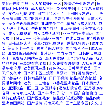
美伦理电影在线
|
人人澡超碰碰一区
|
激情综合亚洲婷婷
|
日
韩福利网址导航
|
成人精品三区
|
免费91电影
|
中文字幕日韩精
袜网址 综合久色AⅤ日韩精品 91超碰综合 97超碰男人 超碰人人91 国产资
品
|
夜色福利院18禁
|
国产1区2区不卡
|
亚洲图片婷婷五月
|
免
费高清日韩
|
老湿影院在线看a
|
最新欧美性爱网址
|
日韩区欧
源av 精品久久区 久草男人av天堂 91福利小视 91视频福利导航 91亚洲不用
美
|
美女午夜暴露网站
|
亚洲午夜牛牛
|
精东A片成人影视
|
成
人无码不卡视频
|
午夜拍国产精品
|
青草激情网
|
欧美在线色图
片
|
成人免费观看
|
男女免费无遮挡
|
亚洲自拍另类日韩
|
国产
下载免费 99久久国产 国产第33也 九色国产夫妻九色 欧美性爱视频一区二
人成亚
|
操wwww
|
欧美日韩亚洲国产
|
在线天堂黄
|
911香蕉视
频
|
日韩乱伦大片
|
爱豆传媒免费观看
|
香蕉视频靠逼
|
成年男
区 日韩高清丁香 深爱成人在线播放 午夜福利影院无码 亚洲第一夜综合 影
女
|
美日不卡一合集
|
青青草综合视频
|
国产福利区一
|
成人三
级
|
四虎影视最新网址
|
黄片欧洲
|
青青草国产
|
日韩欧美在线
音先锋资源av不撸 91视频免费观看18 国产精品综合网 91原创视屏 日韩成
不卡
|
免费成人网站在线
|
岛国免费99
|
国产精品成人品
|
成人
精品网站
|
在线观看完整版
|
永久免费看片视频
|
人妖专区
|
精
品午夜伦理
|
欧美巨乳在线
|
91色色com
|
日韩另类欧美
|
国产
人黄色网址 五月婷婷六月花 最新AV四虎 91高清无码电影 91美女逼 97色
无码久久片
|
国产不卡线上观看
|
草逼第一页
|
激情另类第一
页
|
性福AV
|
日韩精品网站
|
日日干视频
|
精品高清完整版
|
宅
色豆花影音 福利社区一区 国产三级内射 激情图片97 久久精产一区 青青草
男毛片网站
|
欧美一二三性交
|
91香蕉亚洲精品
|
日本另类人
妖
|
亚洲综合一区二区
|
麻豆精东
|
激情影院管理
|
五月激激综
草人妻 日韩无码红杏视频 探花91在线视频 亚州综合幕 91的视频入口 91视
合网
|
青青草成人视
|
国产丰满乱子伦午
|
91国产自拍偷拍
|
三
级片在线导航
|
国产视频熟女
|
精品乱码在线观看
|
精品四虎
|
亚洲色图网站
|
国产激情
|
黄色网毛片
|
国产主播专区
|
久久成
屏免费网址 草草地址一二三 午夜剧场成人免费A片 极品黑丝91av 美女打