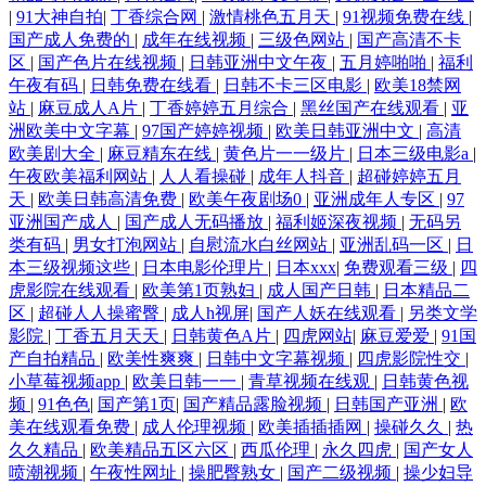
|
91大神自拍
|
丁香综合网
|
激情桃色五月天
|
91视频免费在线
|
国产成人免费的
|
成年在线视频
|
三级色网站
|
国产高清不卡
区
|
国产色片在线视频
|
日韩亚洲中文午夜
|
五月婷啪啪
|
福利
午夜有码
|
日韩免费在线看
|
日韩不卡三区电影
|
欧美18禁网
站
|
麻豆成人A片
|
丁香婷婷五月综合
|
黑丝国产在线观看
|
亚
洲欧美中文字幕
|
97国产婷婷视频
|
欧美日韩亚洲中文
|
高清
欧美剧大全
|
麻豆精东在线
|
黄色片一一级片
|
日本三级电影a
|
午夜欧美福利网站
|
人人看操碰
|
成年人抖音
|
超碰婷婷五月
天
|
欧美日韩高清免费
|
欧美午夜剧场0
|
亚洲成年人专区
|
97
亚洲国产成人
|
国产成人无码播放
|
福利姬深夜视频
|
无码另
类有码
|
男女打泡网站
|
自慰流水白丝网站
|
亚洲乱码一区
|
日
本三级视频这些
|
日本电影伦理片
|
日本xxx
|
免费观看三级
|
四
虎影院在线观看
|
欧美第1页熟妇
|
成人国产日韩
|
日本精品二
区
|
超碰人人操蜜臀
|
成人h视屏
|
国产人妖在线观看
|
另类文学
影院
|
丁香五月天天
|
日韩黄色A片
|
四虎网站
|
麻豆爱爱
|
91国
产自拍精品
|
欧美性爽爽
|
日韩中文字幕视频
|
四虎影院性交
|
小草莓视频app
|
欧美日韩一一
|
青草视频在线观
|
日韩黄色视
频
|
91色色
|
国产第1页
|
国产精品露脸视频
|
日韩国产亚洲
|
欧
美在线观看免费
|
成人伦理视频
|
欧美插插插网
|
操碰久久
|
热
久久精品
|
欧美精品五区六区
|
西瓜伦理
|
永久四虎
|
国产女人
喷潮视频
|
午夜性网址
|
操肥臀熟女
|
国产二级视频
|
操少妇导