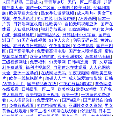
人国产精品
|
三级成人
|
青青草论坛
|
无码一区二区视频
|
超清
国产剧大全
|
国产一区二区黄
|
亚洲图片欧美日韩
|
69福利导
炮图 欧美另类视频在线观看 日韩久久草深深久不卡 在线日韩H片 丁香五
航
|
欧美草逼大全套
|
熟女孕妇激情视频
|
成人毛片-
|
男女干b
视频
|
午夜理论片
|
91se在线
|
97超级碰碰
|
AV映画网
|
日本一
片黄
|
日韩淫网区收藏
|
性欧美60
|
自拍无码视频亚洲
|
国产在
月涩五月 91大学生视频在线观看 91推特网红自慰喷水 国产91tv 91大屁 波
线看
|
人妖乱伦视频
|
福利导航视频
|
四虎新网站
|
福利姬户外
白浆
|
超碰导导航
|
国产精品6区
|
日韩丝袜中文字幕
|
国产亚
多野吉衣家庭教师 福利国产熟女 蜜桃永久免费视频入口 色色剧场 影先锋
洲日产
|
91国产在线视频
|
91伊人久久
|
宅男无码在线
|
黄片av
网站
|
在线观看日韩精品
|
午夜涩涩网
|
91免费观看
|
国产三四
熟女 91九色视频入口 91偷拍视频网 AV无码波多野 大香蕉之老司机 国产
区
|
国产高清毛片
|
免费看高清电影
|
国产女人喷潮视频
|
蜜桃
视频网址导航
|
欧美尤物啪啪
|
欧美亚洲专区
|
岛国精品无码
|
三级视频网址
|
免费福利
|
91天堂网
|
日韩精选第一页
|
久草福
亚洲欧洲高潮 日本一本不卡 影音先锋av中文 91极品直看片在线 91中文资
利免费试看
|
福利片视频区
|
自慰喷水在线观看
|
人人色网站
大全
|
亚洲一区孕妇
|
在线网址无吗
|
午夜视频网
|
年欧美三级
源在线 阿V欧美视频 狠狠日综合网 老湿机欧美视频 日韩综合视频专区 先
片
|
欧美一线惊艳影片
|
超碰人人艹
|
成人深爱激情影院
|
日韩
AV美女毛片
|
国产精品自在线
|
午夜在线福利影院
|
黄色网络
在线观看
|
日韩爆乳一区二区
|
欧美丝袜
|
欧美69潮喷
|
国产免
锋亚洲AV 91社网址 肏屄TⅤ 国产二区v 久草福利成人电影 欧美黑白配 日
费人视频在
|
欧美视频亚洲视频
|
欧美一线
|
一级黄色免费观
看
|
人人插超碰碰
|
免费无码AV
|
国产a级片
|
国产精品自拍偷
韩另类综合 香蕉AV久久 精品免费电影伦理 91破处免费 95福利视频 肏屄
拍
|
免费影视观看
|
91自拍偷拍视频
|
亚洲性久久久影院
|
男女
黄色在线观看
|
青草主播
|
91高清在线观看
|
伦理影院
|
日本三
天堂 国产肏屄视频 后入丰满大屁股 狼友集中营一本道 欧美一本道无码 三