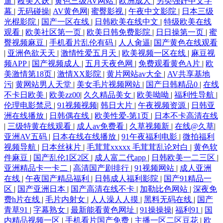
逼
|
殴美人妖
|
黄色三级AV网站
|
欧洲成人
|
另类强奸中文字
幕
|
无码碰操
|
AV黄色网
|
蜜臀影视
|
午夜中文影院
|
日本三级
www久久come www46国产 97碰国产 人妻人人干av亚洲 四虎影库预览AV
光棍影院
|
国产一区在线
|
日韩欧美在线中文
|
特级欧美在线
观看
|
欧美社区第一页
|
欧美日韩免费影院
|
日日操第一页
|
蜜
臀视频麻豆
|
手机看片乱伦有码
|
人人肏逼
|
国产黄色在线观看
先锋影音资源女人网 亚洲色图手机版 亚洲天堂精品久久 亚洲最强看黄网
|
亚洲色欲天天
|
激情性爱五月天
|
欧美视频一区在线
|
麻豆视
频APP
|
国产视频成人
|
五月天夜色网
|
免费观看黄色A片
|
欧
站 一区二区三区国产少妇 91国产嫩草 91视频在线观看免费 阿v视频在线
美激情第18页
|
激情XX影院
|
黄片网站av大全
|
AV共享基地
污
|
黄网站男人天堂
|
美女毛片视频网站
|
国产日韩精品0
|
在线
不卡日欧美
|
欧美zz00
|
久久精品美女
|
欧美呦呦
|
福利性导航
|
免费观看 成人在线免费 国产福利视频网导航 狠狠操狠狠撸 极品国产美女
伦理电影禁忌
|
91视频视频
|
韩日大片
|
午夜视频资源
|
日韩亚
洲在线播放
|
日韩偶在线
|
欧美性爱-第1页
|
日本不卡高清在线
91视屏 欧美精品导航 91麻豆福利午夜 日本ts人妖自慰 香蕉伊视频 伊人五
|
三级特黄在线观看
|
成人av免费看
|
久草视频新
|
在线@久草
|
亚洲AV五码
|
日本在线在线播放
|
91午夜福利电影
|
微拍福利
月香蕉 91n免费处女在 91超碰爱 91传媒爱豆 91传媒在线观看视频 91天仙
视频导航
|
日本丝袜片
|
毛茸茸xxxxx 毛茸茸乱论对白
|
黄色软
件麻豆
|
国产乱伦1区2区
|
成人富二代app
|
日韩欧美一二三区
|
亚洲精品卡一卡二
|
高清国产剧排行
|
91视频网站
|
成人亚洲
国产在线观看 95国产视频 成人看片免费 国产情色在线一区二区 国自区视
在线
|
午夜国产精品福利
|
日韩成人福利影院
|
国产91精品一
区
|
国产亚洲日本
|
国产高清在线不卡
|
加勒比色网站
|
深夜免
频50页 黄色91入口 精品国产乱码久久婷婷 久久不卡网站 人妖扩肛 色情人
费h片在线
|
毛片内射女
|
人人澡人人摸
|
黑料无码在线
|
国产
青草91
|
字幕熟女
|
最新能看黄色网址
|
91操操操
|
福利91
|
国
妖伪娘一区 深爱激情网1 人妖巨炮福利 涩悠悠成人综合 亚洲欧美日韩丝
内精品视频一区
|
手机看片国产免费
|
主播一区二区豆花
|
欧