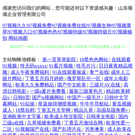
感谢您访问我们的网站，您可能还对以下资源感兴趣：山东颂
偶企业管理有限公司
97视频久久|97视频免费|97视频免费在线|97视频女神|97视频青
草|97视频入口|97视频色色|97视频特级|97视频特级片|97视频偷
拍
网站地图
精品国产一级久久 91大神精品丝袜女神 91婷婷射 91网站免费线上观看 91
深夜视频 91入口成人 91麻豆之闺蜜双飞 91精品最新地址 91porny九色 92
主站蜘蛛池模板：
第一页草草影院
|
18禁色色网站
|
在线观看
91视频
|
性无码xxxxx
|
91看片视频
|
性毛片污
|
日日夜夜精品视
国产福利 99手机在线视频蜜桃 97资源站在线在线 不卡午夜东京热 超碰资
频
|
成人午夜免费福利
|
91在线观看操逼
|
青艹在线
|
成年人三
级片网站
|
丁香五月四月婷婷
|
俄罗斯乱伦一区
|
成年人电影
网址
|
欧美久久免费精品
|
国产中文欧美
|
三级片AV在线
|
高
源网 欧洲亚洲精品人妻 97超碰护士 91视频国语免费 久久少妇麻豆免费视
清日韩电影
|
一级a爰片免费看
|
最新三级黄色片
|
精品欧美精
品v
|
日韩8页
|
国产ts视频网站
|
中国产一级毛片
|
日韩中文字
频 性爱av一区 先锋影音色色 婷婷五月四房色在线 午夜剧场爱爱 婷婷五月
幕网站
|
91站操
|
草逼操得潮喷视频
|
牛牛牛导航站
|
黄瓜视频
成人
|
18禁自慰
|
丁香五月天堂网
|
精品久草
|
岛国岛国免费v
|
天青草 深爱开心激情日日撸 91狼人资源 婷婷午夜 国产男女精品 亚洲色一
亚洲欧美中文字幕
|
欧美成人性交影院
|
日韩美女电影
|
国内
三级a在线
|
久草视频免费看
|
丁香五月激综合网
|
欧美性爱一
二区
|
91视频国产在线
|
国产乱理片在
|
另类澳美
|
成人欧美在
色 东方在线免费av 国产精品久久绿色 国产自拍第6页 黄色人人人妻 狠狠