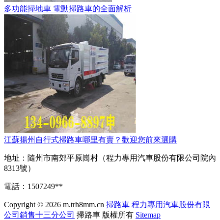
多功能掃地車 電動掃路車的全面解析
江蘇揚州自行式掃路車哪里有賣？歡迎您前來選購
地址：隨州市南郊平原崗村（程力專用汽車股份有限公司院內
8313號）
電話：1507249**
Copyright © 2026
m.trh8mm.cn
掃路車
程力專用汽車股份有限
公司銷售十三分公司
掃路車
版權所有
Sitemap