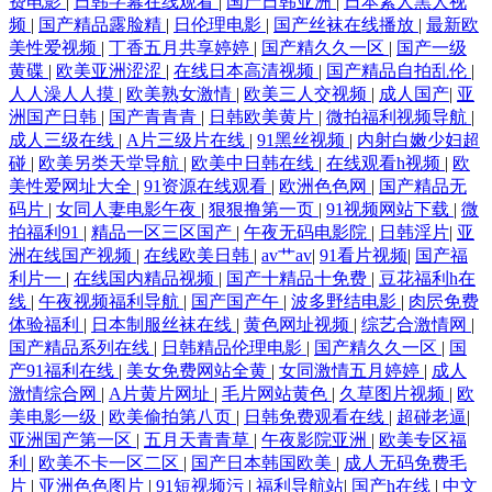
费电影
|
日韩字幕在线观看
|
国产日韩亚洲
|
日本素人黑人视
频
|
国产精品露脸精
|
日伦理电影
|
国产丝袜在线播放
|
最新欧
美性爱视频
|
丁香五月共享婷婷
|
国产精久久一区
|
国产一级
黄碟
|
欧美亚洲涩涩
|
在线日本高清视频
|
国产精品自拍乱伦
|
人人澡人人摸
|
欧美熟女激情
|
欧美三人交视频
|
成人国产
|
亚
洲国产日韩
|
国产青青青
|
日韩欧美黄片
|
微拍福利视频导航
|
成人三级在线
|
A片三级片在线
|
91黑丝视频
|
内射白嫩少妇超
碰
|
欧美另类天堂导航
|
欧美中日韩在线
|
在线观看h视频
|
欧
美性爱网址大全
|
91资源在线观看
|
欧洲色色网
|
国产精品无
码片
|
女同人妻电影午夜
|
狠狠撸第一页
|
91视频网站下载
|
微
拍福利91
|
精品一区三区国产
|
午夜无码电影院
|
日韩淫片
|
亚
洲在线国产视频
|
在线欧美日韩
|
av艹av
|
91看片视频
|
国产福
利片一
|
在线国内精品视频
|
国产十精品十免费
|
豆花福利h在
线
|
午夜视频福利导航
|
国产国产午
|
波多野结电影
|
肉屄免费
体验福利
|
日本制服丝袜在线
|
黄色网址视频
|
综艺合激情网
|
国产精品系列在线
|
日韩精品伦理电影
|
国产精久久一区
|
国
产91福利在线
|
美女免费网站全黄
|
女同激情五月婷婷
|
成人
激情综合网
|
A片黄片网址
|
毛片网站黄色
|
久草图片视频
|
欧
美电影一级
|
欧美偷拍第八页
|
日韩免费观看在线
|
超碰老逼
|
亚洲国产第一区
|
五月天青青草
|
午夜影院亚洲
|
欧美专区福
利
|
欧美不卡一区二区
|
国产日本韩国欧美
|
成人无码免费毛
片
|
亚洲色色图片
|
91短视频污
|
福利导航站
|
国产h在线
|
中文