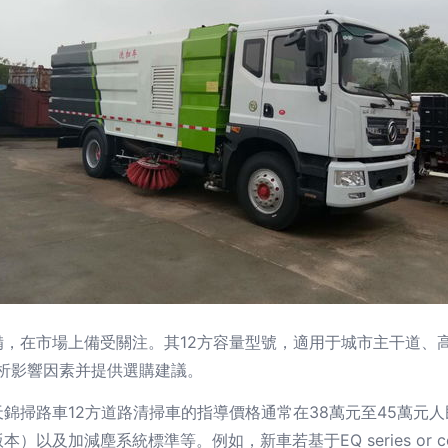
，在市場上備受關注。其12方容量型號，適用于城市主干道、
分析影響因素并提供選購建議。
錦掃路車12方道路清掃車的指導價格通常在38萬元至45萬元
減塵系統標準等。例如，新車若基于EQ series or common