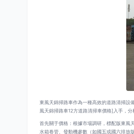
東風天錦掃路車作為一種高效的道路清掃設備
風天錦掃路車12方道路清掃車價格]入手，
首先關于價格：根據市場調研，標配版東風天
水箱卷管、發動機參數（如國五或國六排放版本）以及加