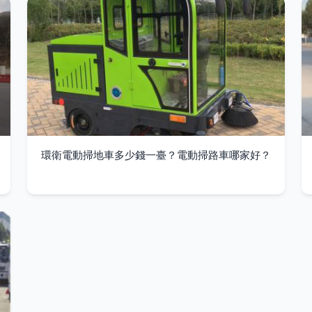
環衛電動掃地車多少錢一臺？電動掃路車哪家好？