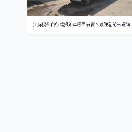
江蘇揚州自行式掃路車哪里有賣？歡迎您前來選購