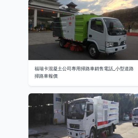
福瑞卡混凝土公司專用掃路車銷售電話_小型道路
掃路車報價