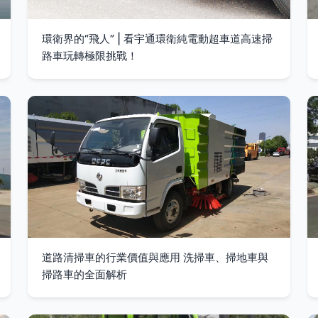
環衛界的“飛人” | 看宇通環衛純電動超車道高速掃
路車玩轉極限挑戰！
道路清掃車的行業價值與應用 洗掃車、掃地車與
掃路車的全面解析