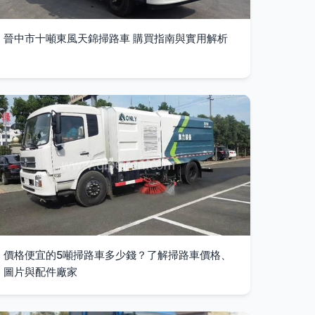
晉中市十噸東風天錦掃路車 購買指南與實用解析
價格便宜的5噸掃路車多少錢？了解掃路車價格、
圖片與配件廠家