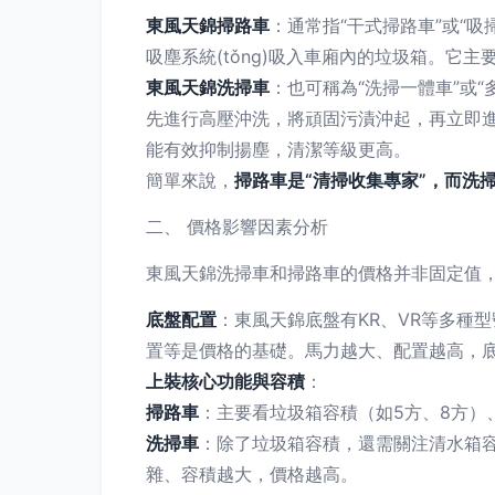
東風天錦掃路車
：通常指“干式掃路車”或“
吸塵系統(tǒng)吸入車廂內的垃圾箱。它主
東風天錦洗掃車
：也可稱為“洗掃一體車”或
先進行高壓沖洗，將頑固污漬沖起，再立即進
能有效抑制揚塵，清潔等級更高。
簡單來說，
掃路車是“清掃收集專家”，而洗掃
二、 價格影響因素分析
東風天錦洗掃車和掃路車的價格并非固定值
底盤配置
：東風天錦底盤有KR、VR等多種
置等是價格的基礎。馬力越大、配置越高，
上裝核心功能與容積
：
掃路車
：主要看垃圾箱容積（如5方、8方）
洗掃車
：除了垃圾箱容積，還需關注清水箱容
雜、容積越大，價格越高。