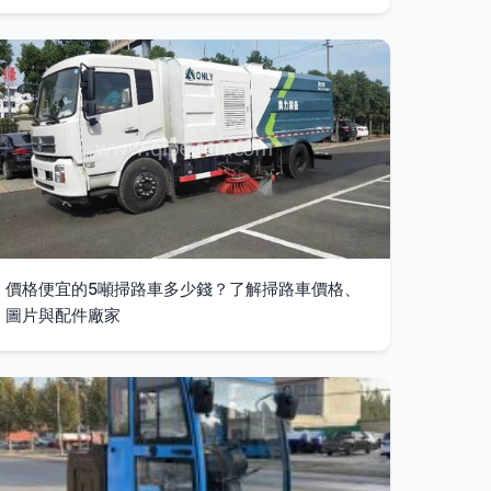
價格便宜的5噸掃路車多少錢？了解掃路車價格、
圖片與配件廠家