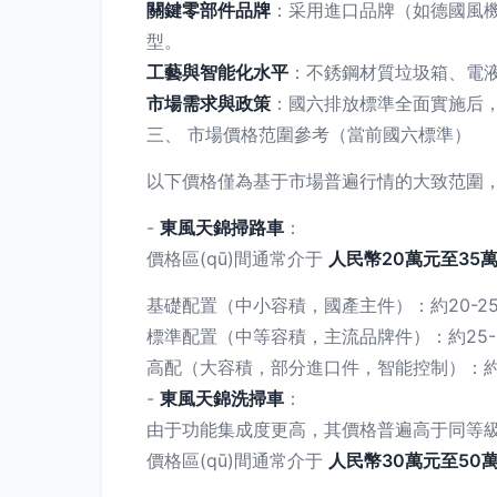
關鍵零部件品牌
：采用進口品牌（如德國風機
型。
工藝與智能化水平
：不銹鋼材質垃圾箱、電液
市場需求與政策
：國六排放標準全面實施后，
三、 市場價格范圍參考（當前國六標準）
以下價格僅為基于市場普遍行情的大致范圍
-
東風天錦掃路車
：
價格區(qū)間通常介于
人民幣20萬元至35
基礎配置（中小容積，國產主件）：約20-2
標準配置（中等容積，主流品牌件）：約25-
高配（大容積，部分進口件，智能控制）：約3
-
東風天錦洗掃車
：
由于功能集成度更高，其價格普遍高于同等
價格區(qū)間通常介于
人民幣30萬元至50