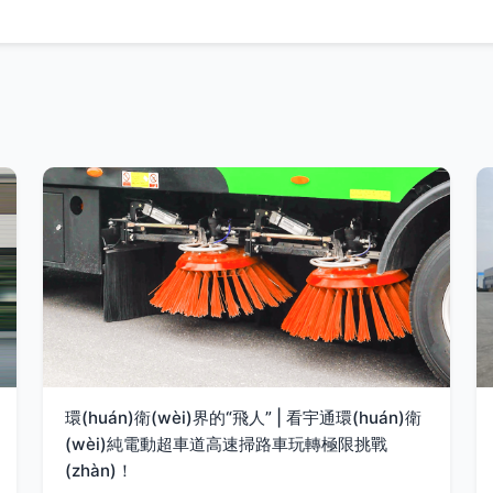
環(huán)衛(wèi)界的“飛人” | 看宇通環(huán)衛
(wèi)純電動超車道高速掃路車玩轉極限挑戰
(zhàn)！