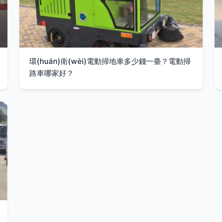
環(huán)衛(wèi)電動掃地車多少錢一臺？電動掃
路車哪家好？