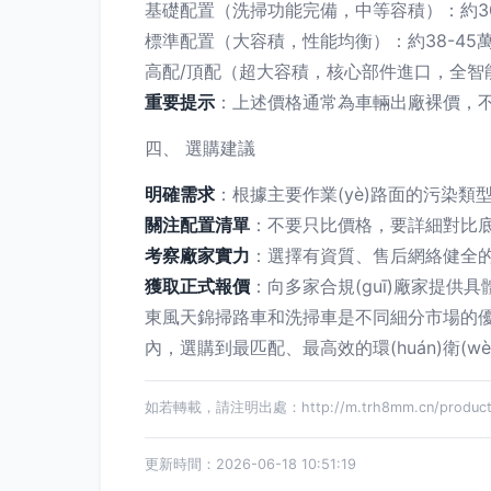
基礎配置（洗掃功能完備，中等容積）：約30
標準配置（大容積，性能均衡）：約38-45
高配/頂配（超大容積，核心部件進口，全智能作
重要提示
：上述價格通常為車輛出廠裸價，
四、 選購建議
明確需求
：根據主要作業(yè)路面的污染
關注配置清單
：不要只比價格，要詳細對比底
考察廠家實力
：選擇有資質、售后網絡健全的正
獲取正式報價
：向多家合規(guī)廠家提供
東風天錦掃路車和洗掃車是不同細分市場的優(
內，選購到最匹配、最高效的環(huán)衛(wè
如若轉載，請注明出處：http://m.trh8mm.cn/product/
更新時間：2026-06-18 10:51:19