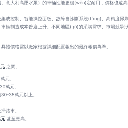
、意大利高壓水泵）的車輛性能更穩(wěn)定耐用，價格也遠高于
集成控制、智能操控面板、故障自診斷系統(tǒng)、高精度
車輛制造成本普遍上升。不同地區(qū)的采購需求、市場競爭
，具體價格需以廠家根據詳細配置報出的最終報價為準。
萬元
之間。
5萬元。
30萬元。
0-35萬元以上。
級掃路車。
萬元
甚至更高。