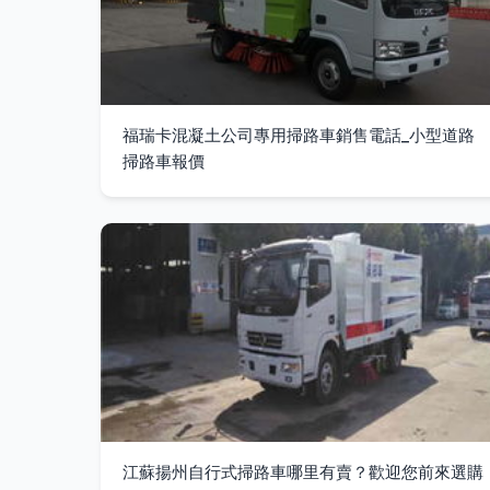
福瑞卡混凝土公司專用掃路車銷售電話_小型道路
掃路車報價
江蘇揚州自行式掃路車哪里有賣？歡迎您前來選購