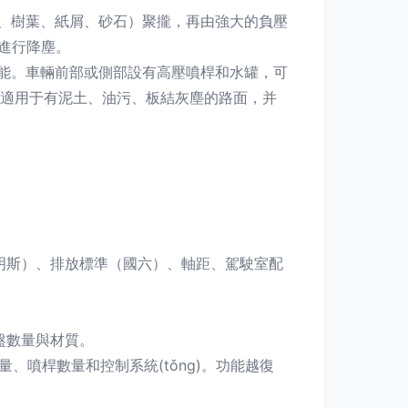
土、樹葉、紙屑、砂石）聚攏，再由強大的負壓
或進行降塵。
功能。車輛前部或側部設有高壓噴桿和水罐，可
其適用于有泥土、油污、板結灰塵的路面，并
康明斯）、排放標準（國六）、軸距、駕駛室配
盤數量與材質。
、噴桿數量和控制系統(tǒng)。功能越復