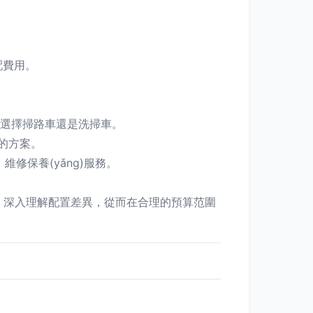
配費用。
定選擇掃路車還是洗掃車。
的方案。
修保養(yǎng)服務。
ā)，深入理解配置差異，從而在合理的預算范圍