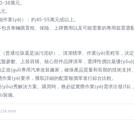
-38萬元。
萬元。
業(yè)）：約45-55萬元或以上。
不包含車輛購置稅、保險、上牌費用以及可能需要的專用裝置選
類型（普通垃圾還是油污泥砂）、清潔標準、作業(yè)里程等，決
盤參數、上裝容積、核心部件品牌清單，選擇性價比最優(yōu)
規(guī)專用汽車改裝廠家，確保產品質量和長期的技術支持、維
具體作業(yè)要求，獲取詳細的配置報價單進行綜合比較。
yōu)秀解決方案。購買時，務必從實際作業(yè)需求出發(f
i)裝備。
24.html