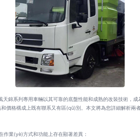
領域，東風天錦系列專用車輛以其可靠的底盤性能和成熟的改裝技術
和價格構成上既有聯系又有區(qū)別。本文將為您詳細解析兩
在作業(yè)方式和功能上存在顯著差異：