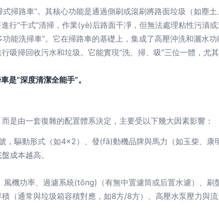
吸掃式掃路車”。其核心功能是通過側刷或滾刷將路面垃圾（如塵
要進行“干式”清掃，作業(yè)后路面干凈，但無法處理粘性污漬
“多功能洗掃車”。它在掃路車的基礎上，集成了高壓沖洗和灑水
行吸掃回收污水和垃圾。它能實現“洗、掃、吸”三位一體，尤
車是“深度清潔全能手”。
，而是由一套復雜的配置體系決定，主要受以下幾大因素影響：
型號，驅動形式（如4×2）、發(fā)動機品牌與馬力（如玉柴、
底盤成本越高。
、風機功率、過濾系統(tǒng)（有無中置濾筒或后置水濾）、刷
積（通常與垃圾箱容積對應，如8方/8方）、高壓水泵壓力與流量